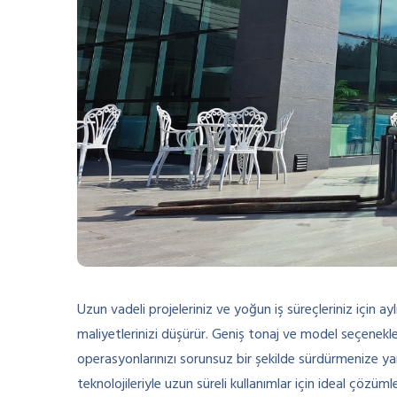
Uzun vadeli projeleriniz ve yoğun iş süreçleriniz için aylı
maliyetlerinizi düşürür. Geniş tonaj ve model seçenekler
operasyonlarınızı sorunsuz bir şekilde sürdürmenize yard
teknolojileriyle uzun süreli kullanımlar için ideal çözüml