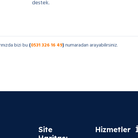
destek.
rınızda bizi bu
(
0531 326 16 49
)
numaradan arayabilirsiniz.
Site
Hizmetler