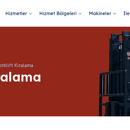
Hizmetler
Hizmet Bölgeleri
Makineler
İle
orklift Kiralama
iralama